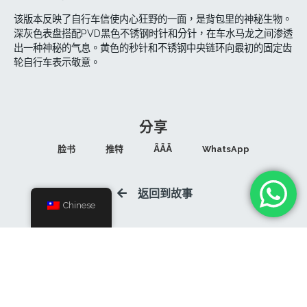
该版本反映了自行车信使内心狂野的一面，是背包里的神秘生物。
深灰色表盘搭配PVD黑色不锈钢时针和分针，在车水马龙之间渗透
出一种神秘的气息。黄色的秒针和不锈钢中央链环向最初的固定齿
轮自行车表示敬意。
分享
脸书
推特
ǞǞǞ
WhatsApp
返回到故事
Chinese
关注我们