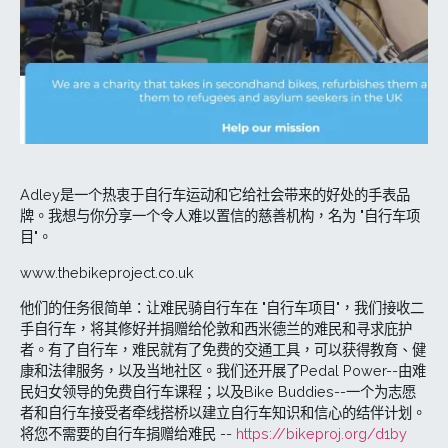
Adley是一个热衷于自行车运动和它给社会带来的好处的手表品
牌。我想与你分享一个令人难以置信的慈善机构，名为 "自行车项
目"。
www.thebikeproject.co.uk
他们的任务很简单：让难民骑自行车在 "自行车项目"，我们接收二
手自行车，将其修好并捐赠给伦敦和西米德兰的难民和寻求庇护
者。有了自行车，难民就有了免费的交通工具，可以获得教育、健
康和法律服务，以及当地社区。我们还开展了Pedal Power--由难
民妇女领导的免费自行车课程；以及Bike Buddies--一个为志愿
者和自行车接受者牵线搭桥以建立自行车知识和信心的结伴计划。
将您不需要的自行车捐赠给难民 --
https://bikeproj.org/d1by